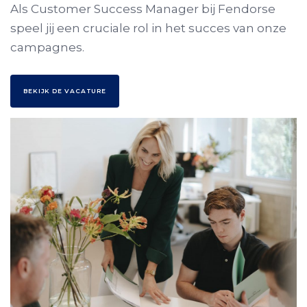
Als Customer Success Manager bij Fendorse
speel jij een cruciale rol in het succes van onze
campagnes.
B
E
K
I
J
K
D
E
V
A
C
A
T
U
R
E