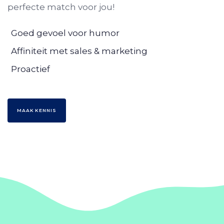
perfecte match voor jou!
Goed gevoel voor humor
Affiniteit met sales & marketing
Proactief
M
A
A
K
K
E
N
N
I
S