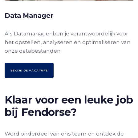
Data Manager
Als Datamanager ben je verantwoordelijk voor
het opstellen, analyseren en optimaliseren van
onze databestanden.
B
E
K
I
J
K
D
E
V
A
C
A
T
U
R
E
Klaar voor een leuke job
bij Fendorse?
Word onderdeel van ons team en ontdek de